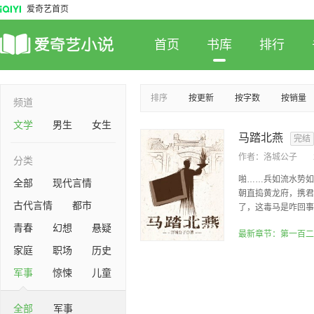
爱奇艺首页
首页
书库
排行
排序
按更新
按字数
按销量
频道
文学
男生
女生
马踏北燕
完结
作者：
洛城公子
分类
啪……兵如流水势如
全部
现代言情
朝直捣黄龙府，携君
古代言情
都市
了，这毒马是咋回事？
青春
幻想
悬疑
最新章节：第一百二
家庭
职场
历史
军事
惊悚
儿童
全部
军事