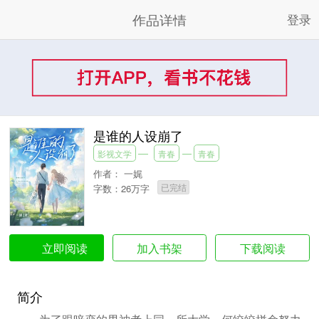
作品详情
登录
是谁的人设崩了
影视文学
青春
青春
作者：
一娓
已完结
字数：26万字
加入书架
下载阅读
立即阅读
简介
为了跟暗恋的男神考上同一所大学，何皎皎拼命努力