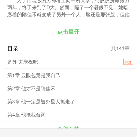
两年，终于来到了D大。然而，隔了一个暑假不见，她暗
恋着的隋佳禾就变成了另外一个人，脸还是那张脸，但他
不认识何皎皎，他的言行、打扮也完全改变了。何皎皎脑
子里顿时冒出很多可怕的猜测，有人为了顶替他的学藉而
点击展开
整容成他的样子？他被妖怪夺舍了？还是从其他空间穿越
而来的？为了弄清真相把真正的隋佳禾救回来，何皎皎偷
目录
共141章
偷地跟着他，终于发现他不为人知的另一面!
番外 去庆祝吧
最新
第1章 显眼包竟是我自己
第2章 他才不是隋佳禾
第3章 他一定是被外星人抓走了
第4章 他抢我台词！
全部章节