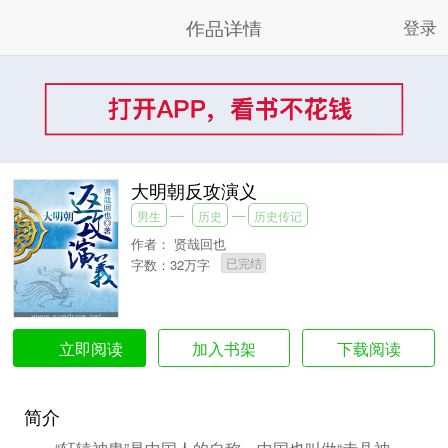
作品详情
登录
大明朝反攻演义
男生
历史
历史传记
作者：
贤哉回也
已完结
字数：32万字
加入书架
下载阅读
立即阅读
简介
“轩辕神胄”是中国人的自称，中国也叫做“赤县神