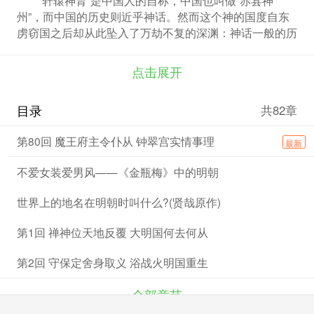
州”，而中国的历史则近乎神话。然而这个神的国度自东
虏窃国之后却从此坠入了万劫不复的深渊：神话一般的历
史不幸中断了，……
点击展开
目录
共82章
第80回 魔王府主令仆从 钟翠宫实情事理
最新
不爱女装爱男风——《金瓶梅》中的明朝
世界上的地名在明朝时叫什么?(贤哉原作)
第1回 禅神位天地反覆 大明国何去何从
第2回 守保定舍身取义 浴战火明国重生
全部章节