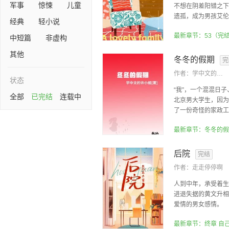
军事
惊悚
儿童
不想在阴差阳错之下
遗孤，成为男孩艾伦的
经典
轻小说
最新章节：53（完
中短篇
非虚构
其他
冬冬的假期
完
作者：
学中文的许小姐
状态
“我”，一个混混日
全部
已完结
连载中
北京男大学生，因为
了一份奇怪的家政工作
最新章节：冬冬的假
后院
完结
作者：
走走停停啊
人到中年，承受着生
进退失据的黄文升相
爱情的男女感情。
最新章节：终章 自