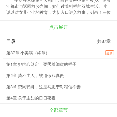
守都市与返回故乡之间，她们过着别样的双城生活。 小
说以对女儿七七的教育，为切入口进入故事，刻画了三位
毕业后在不同城市生活、性格各异的女性。她们共同成
长、彼此陪伴，产生真实的情感羁绊和情感链接。她们各
点击展开
自独立，拥有不同的生命状态，却能分享喜悦、共担困
难，应对生活挑战。调性温暖而积极，为都市现实题材小
目录
共87章
说。
第87章 小美满（终章）
最新
第1章 她内心笃定，要照着闺蜜的样子
第2章 势不由人，被迫假戏真做
第3章 鸡同鸭讲，这是马思宁对程信不善
第4章 关于主妇的日日夜夜
全部章节