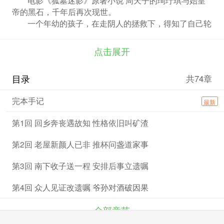
帝的黑石，千年后再次现世。
一个年幼的孩子，在走阴人的拯救下，得知了自己轮
回的秘密，决定再次传承祖辈的传奇。
从巍峨诡秘的医巫闾山，到浩瀚无边的西沙海域，
点击展开
《前传》带你走入一个拷问灵魂的世界！
《混沌。云朝山》系列第一部。
目录
共74章
完本手记
最新
第1回 回乡奔丧遇故知 性格依旧叫矿渣
第2回 老屋新颜人已非 推杯问盏道家事
第3回 南下收子送一程 安排后事立遗嘱
第4回 众人见证改遗嘱 爷孙对酒破因果
全部章节