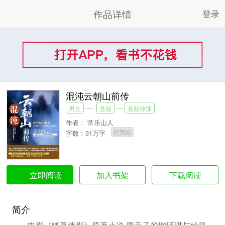
作品详情
登录
混沌云朝山前传
男生
悬疑
悬疑惊悚
作者：
常乐山人
已完结
字数：31万字
加入书架
下载阅读
立即阅读
简介
电影《狐墓迷影》原著小说 周天子的珣玗琪与始皇