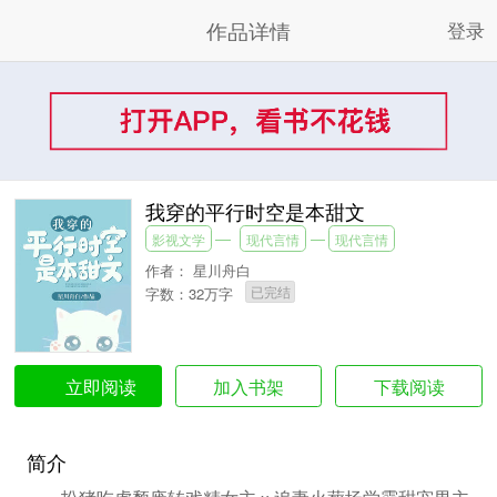
作品详情
登录
我穿的平行时空是本甜文
影视文学
现代言情
现代言情
作者：
星川舟白
已完结
字数：32万字
加入书架
下载阅读
立即阅读
简介
扮猪吃虎颓废转戏精女主 x 追妻火葬场学霸甜宠男主