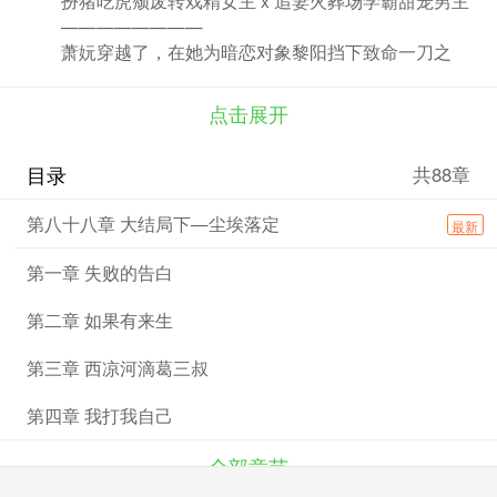
————————
萧妧穿越了，在她为暗恋对象黎阳挡下致命一刀之
后，她回到了12岁。
萧妧并不开心，甚至想骂街，因为她曾有一个极度黑
点击展开
暗的青春期。想象中即将重新开启地狱模式令她十分头
秃。
目录
共88章
被迫读档的萧妧只能找到此时还是少年的小黎阳，组
团研究“逆向穿越的理论与实践”。
第八十八章 大结局下—尘埃落定
最新
当曾经的童年阴影再次出现，当超现实剧情猝不及防
地展开，
第一章 失败的告白
萧妧：“在我的剧本里，我还能被你们给欺负了？”
萧妧：“曾经懦弱的萧妧已经死了，现在在你们面前
第二章 如果有来生
的，是钮祜禄、萧妧！”
著名背锅家周树人曾说过：“不是每个穿越的主角都
第三章 西凉河滴葛三叔
想谈恋爱，也有个把解放天性的戏精只想搞事情！”
萧妧：“解放天性！搞事情！搞事情！搞事情！”
第四章 我打我自己
当所有已知“命运”在萧妧的上帝视角下扭曲变形，萧
妧历经千帆才发现，心中的白月光黎阳，其实从未离开。
全部章节