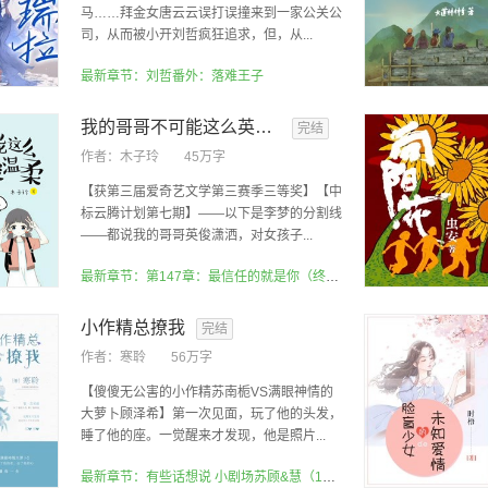
马……拜金女唐云云误打误撞来到一家公关公
司，从而被小开刘哲疯狂追求，但，从...
最新章节：刘哲番外：落难王子
我的哥哥不可能这么英俊温柔
完结
作者：
木子玲
45万字
【获第三届爱奇艺文学第三赛季三等奖】【中
标云腾计划第七期】——以下是李梦的分割线
——都说我的哥哥英俊潇洒，对女孩子...
最新章节：第147章：最信任的就是你（终章）
小作精总撩我
完结
作者：
寒聆
56万字
【傻傻无公害的小作精苏南栀VS满眼神情的
大萝卜顾泽希】第一次见面，玩了他的头发，
睡了他的座。一觉醒来才发现，他是照片...
最新章节：有些话想说 小剧场苏顾&慧（18）