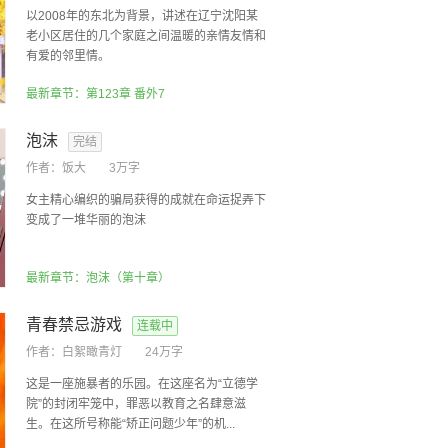
以2008年的东北为背景，讲述在辽宁沈阳某
老小区居住的几个家庭之间温暖的亲情友情和
有爱的邻里情。
最新章节：第123章 番外7
泡沫
完结
作者：
饭大
3万字
女主精心编织的骗局获得的成就在命运捉弄下
变成了一堆华丽的泡沫
最新章节：泡沫（第十章）
青春禁忌游戏
连载中
作者：
白絮瞰青灯
24万字
这是一座施暴者的乐园。在这座名为“立德学
院”的封闭牢笼中，罪恶以教育之名肆意滋
生。在这所号称能“矫正问题少年”的机...