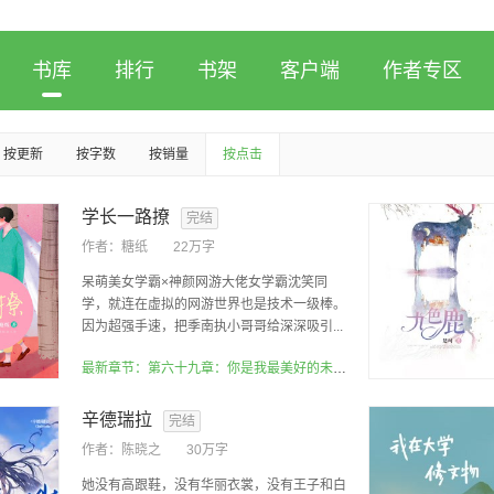
书库
排行
书架
客户端
作者专区
按更新
按字数
按销量
按点击
学长一路撩
完结
作者：
糖纸
22万字
呆萌美女学霸×神颜网游大佬女学霸沈笑同
学，就连在虚拟的网游世界也是技术一级棒。
因为超强手速，把季南执小哥哥给深深吸引...
最新章节：第六十九章：你是我最美好的未来（完结）
辛德瑞拉
完结
作者：
陈晓之
30万字
她没有高跟鞋，没有华丽衣裳，没有王子和白