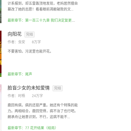
计系报到，却五雷轰顶地发现，老妈居然擅自
篡改了她的志愿！看着眼前凋敝破败的文...
最新章节：第一百三十九章 我们决定复更啦！
向阳花
完结
作者：
虫安
8万字
不要害怕，污泥里也能开花。
最新章节：尾声
脸盲少女的未知爱情
完结
作者：
时梧
24万字
鹿回有病，病的还挺严重。她还有个特殊的能
力。两相结合，鹿回觉得，病不治了也行吧。
朗承舟让她意识到，不行，这病不能不...
最新章节：77 花开结果（结局）