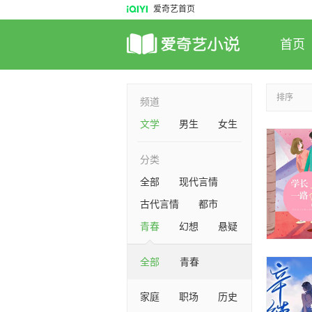
爱奇艺首页
首页
排序
频道
文学
男生
女生
分类
全部
现代言情
古代言情
都市
青春
幻想
悬疑
全部
青春
家庭
职场
历史