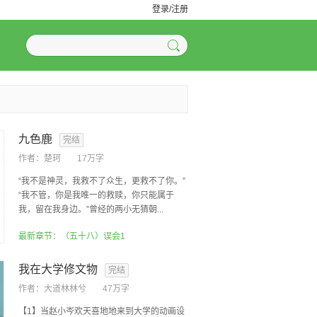
登录/注册
九色鹿
完结
作者：
楚珂
17万字
“我不是神灵，我救不了众生，更救不了你。”
“我不管，你是我唯一的救赎，你只能属于
我，留在我身边。”曾经的两小无猜朝...
最新章节：（五十八）误会1
我在大学修文物
完结
作者：
大道林林兮
47万字
【1】当赵小岑欢天喜地地来到大学的动画设