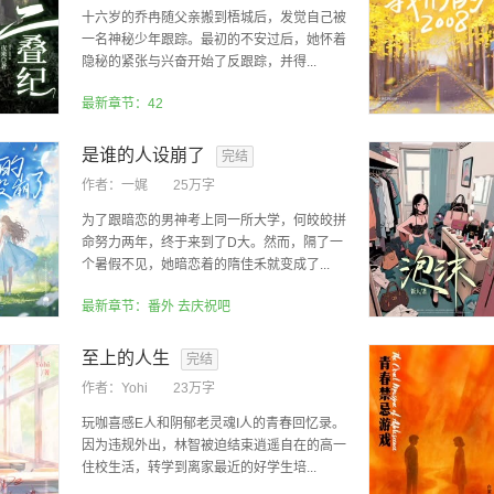
十六岁的乔冉随父亲搬到梧城后，发觉自己被
一名神秘少年跟踪。最初的不安过后，她怀着
隐秘的紧张与兴奋开始了反跟踪，并得...
最新章节：42
是谁的人设崩了
完结
作者：
一娓
25万字
为了跟暗恋的男神考上同一所大学，何皎皎拼
命努力两年，终于来到了D大。然而，隔了一
个暑假不见，她暗恋着的隋佳禾就变成了...
最新章节：番外 去庆祝吧
至上的人生
完结
作者：
Yohi
23万字
玩咖喜感E人和阴郁老灵魂I人的青春回忆录。
因为违规外出，林智被迫结束逍遥自在的高一
住校生活，转学到离家最近的好学生培...