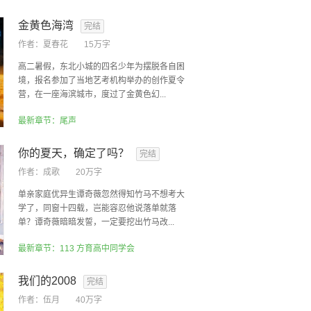
金黄色海湾
完结
作者：
夏春花
15万字
高二暑假，东北小城的四名少年为摆脱各自困
境，报名参加了当地艺考机构举办的创作夏令
营，在一座海滨城市，度过了金黄色幻...
最新章节：尾声
你的夏天，确定了吗？
完结
作者：
成歌
20万字
单亲家庭优异生谭奇薇忽然得知竹马不想考大
学了，同窗十四载，岂能容忍他说落单就落
单？谭奇薇暗暗发誓，一定要挖出竹马改...
最新章节：113 方育高中同学会
我们的2008
完结
作者：
伍月
40万字