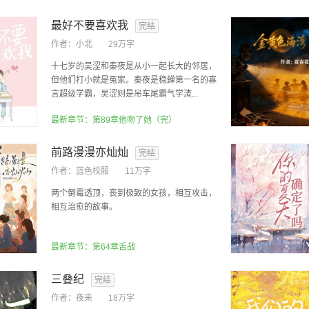
最好不要喜欢我
完结
作者：
小北
29万字
十七岁的吴涩和秦夜是从小一起长大的邻居，
但他们打小就是冤家。秦夜是稳蝉第一名的寡
言超级学霸，吴涩则是吊车尾霸气学渣...
最新章节：第89章他吻了她（完）
前路漫漫亦灿灿
完结
作者：
蓝色校服
11万字
两个倒霉透顶，丧到极致的女孩，相互攻击，
相互治愈的故事。
最新章节：第64章舌战
三叠纪
完结
作者：
夜来
18万字