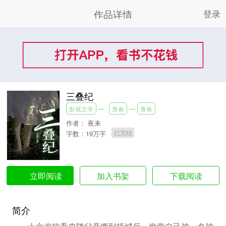
作品详情
登录
三叠纪
影视文学
青春
青春
作者：
夜来
已完结
字数：19万字
加入书架
下载阅读
立即阅读
简介
十六岁的乔冉随父亲搬到梧城后，发觉自己被一名神