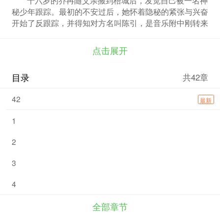
秘少年跟踪。最初的不安过后，她怀着隐秘的紧张与兴奋
开始了反跟踪，并得知对方名叫陈引，是音乐附中刚转来
的天才少年。十七岁的许陆言作为音乐学院钢琴系教授的
独子，身负压力苦练琴技，想要在即将举办的“熠烁杯”上
点击展开
一举夺冠，却因陈引的从天而降陷入危机。陈引为何出
现？为何跟踪乔冉？又为何悄然侵入许陆言一家的生活？
目录
共42章
随着乔冉的探寻，一段二十年前的往事徐徐隐现。 三叠
纪的开始和结束各以一次灭绝事件为标志，成因却是未解
42
最新
之谜。青春是一场漫长的演化，幸存的孩子才能长大成
人。
1
2
3
4
全部章节