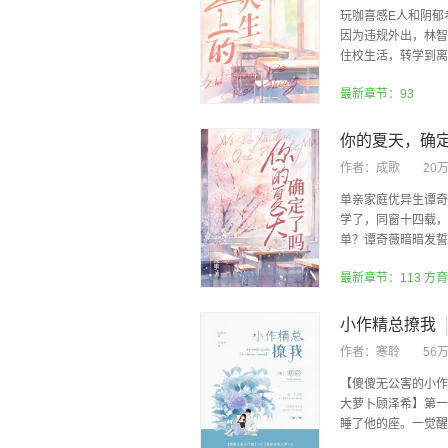
玩咖喜感E人和阴郁
因为违规外出，林智
住校生活，转学到离家
最新章节：93
你的夏天，确
作者：
成歌
20
单亲家庭优异生谭奇
学了，同窗十四载，
单？谭奇薇暗暗发誓，
最新章节：113 方
小作精总撩我
作者：
寒聆
56
【傻傻无公害的小作
大萝卜顾泽希】第一
睡了他的座。一觉醒来