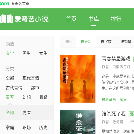
爱奇艺首页
首页
书库
排行
排序
按更新
按字数
按销量
频道
文学
男生
女生
青春禁忌游戏
作者：
白絮瞰青灯
分类
这是一座施暴者的乐
全部
现代言情
院”的封闭牢笼中，
古代言情
都市
生。在这所号称能“矫
青春
幻想
悬疑
最新章节：尾声
全部
青春
谁杀死了我
连
作者：
沧海镜
2
家庭
职场
历史
夏知然收到一封邮件