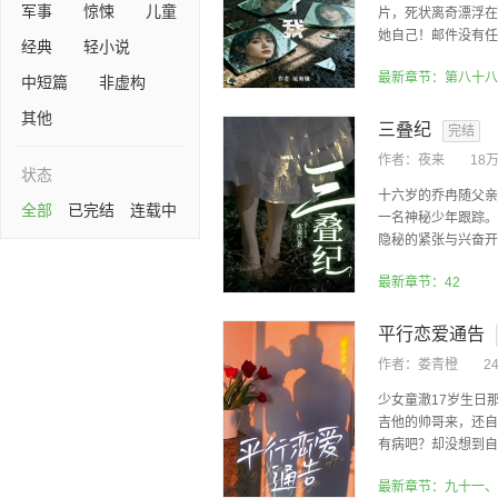
军事
惊悚
儿童
片，死状离奇漂浮在
她自己！邮件没有任何
经典
轻小说
最新章节：第八十八
中短篇
非虚构
其他
三叠纪
完结
作者：
夜来
18
状态
十六岁的乔冉随父亲
全部
已完结
连载中
一名神秘少年跟踪。
隐秘的紧张与兴奋开始
最新章节：42
平行恋爱通告
作者：
娄青橙
2
少女童澈17岁生日
吉他的帅哥来，还自
有病吧？却没想到自己
最新章节：九十一、