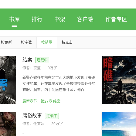
书库
排行
书架
客户端
作者专区
按更新
按字数
按销量
按点击
结案
连载中
作者：
京蓝
9万字
新警卢敏多年前在北京西客站地下发现了失踪
女孩的车，还在车里发现了叠放得整整齐齐的
衣服、胸罩。凶手到底在想什么，他百...
最新章节：第27章 结案
庸俗故事
连载中
作者：
任文婷
20万字
-