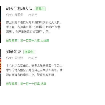
朝天门机动大队
连载中
作者：
舒圆景
25万字
陈卫镔是个看似吊儿郎当的刑侦机动大队长，
手下有三名另类刑警，分别是见血就吐的“林
黛玉”，有严重洁癖的“闷葫芦”，还...
最新章节：第一百四十九章 大结局
如辛如束
连载中
作者：
姜津津
29万字
十八岁少女姜由己，高考之后特意去一千公里
意外的地方报警。她说自己前世被人谋杀，就
埋在南屏市的南屏山上。警察根本不相...
最新章节：第一百一十四章 终章