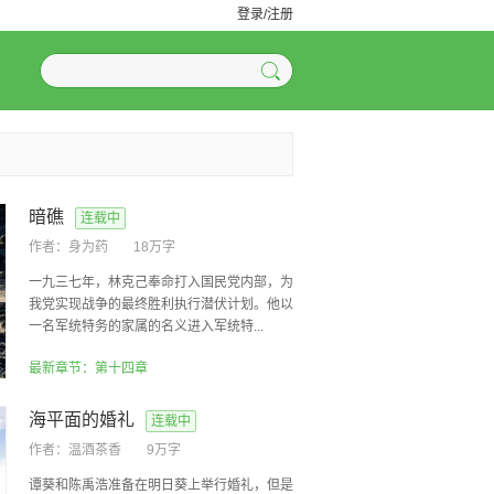
登录/注册
暗礁
连载中
作者：
身为药
18万字
一九三七年，林克己奉命打入国民党内部，为
我党实现战争的最终胜利执行潜伏计划。他以
一名军统特务的家属的名义进入军统特...
最新章节：第十四章
海平面的婚礼
连载中
作者：
温酒茶香
9万字
谭葵和陈禹浩准备在明日葵上举行婚礼，但是