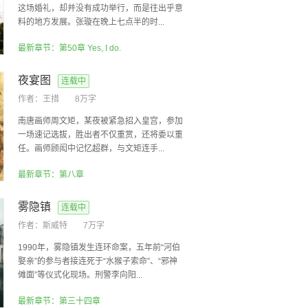
这场婚礼，却并没有成功举行，而是往出乎意
料的地方发展。张璇在晚上七点半的时...
最新章节：第50章 Yes, I do.
夜宴图
连载中
作者：
王措
8万字
南唐画师周文矩，某夜被紧急招入皇宫，参加
一场速记选拔，胜出者不仅重赏，还将委以重
任。画师顾闳中记忆超群，与文矩连手...
最新章节：第八章
雾隐镇
连载中
作者：
斯威特
7万字
1990年，雾隐镇发生连环命案，五年前“河伯
娶亲”的参与者接连死于“水猴子索命”、“邪神
傩面”等仪式化现场。刑警李向阳...
最新章节：第三十四章