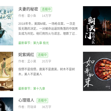
夫妻的秘密
连载中
作者：
霍小鱼
14万字
2018年冬，美国M城，一场枪击案，一次走
投无路的决定，一对被命运逼到角落的中国男
女成为共犯。他们用烈火与谎言，埋葬了过...
最新章节：第九章 极光
姹紫嫣红
连载中
作者：
孟小莫
20万字
倪瓒不是倪瓒，唐寅不是唐寅，树木不是树
木，美人不是美人
最新章节：第十九章
心理猎人
连载中
作者：
符珑译
36万字