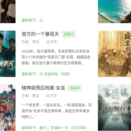
最新章节：15
南方的一个暴雨天
连载中
作者：
李珏
36万字
2018年，南方暴雨季。安县刑警队长吴松深
陷十六年未破的“张家灭门案”泥潭，婚姻因此
破裂。就在他与妻子姚倩约定办理离婚...
最新章节：76 侦查终结（终章）
精神病预后档案·女巫
连载中
作者：
穆戈
46万字
一个预言梦，一座女巫岛，一条海底隧道，狩
猎开始“女巫不是在摘苹果，她是在将苹果放
回树上。”
最新章节：番外二 安琪的一天（又名安琪当妈记）