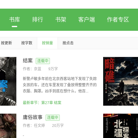
书库
排行
书架
客户端
作者专区
按更新
按字数
按销量
按点击
结案
连载中
作者：
京蓝
9万字
新警卢敏多年前在北京西客站地下发现了失踪
女孩的车，还在车里发现了叠放得整整齐齐的
衣服、胸罩。凶手到底在想什么，他百...
最新章节：第27章 结案
庸俗故事
连载中
作者：
任文婷
20万字
-