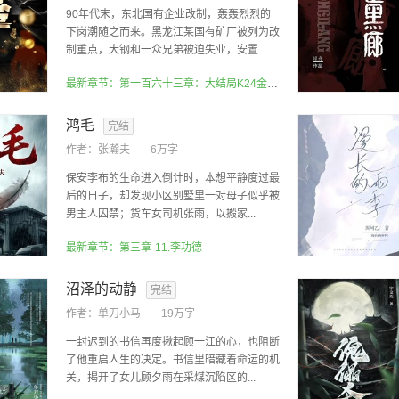
90年代末，东北国有企业改制，轰轰烈烈的
下岗潮随之而来。黑龙江某国有矿厂被列为改
制重点，大钢和一众兄弟被迫失业，安置...
最新章节：第一百六十三章：大结局K24金脉重见天日
鸿毛
完结
作者：
张瀚夫
6万字
保安李布的生命进入倒计时，本想平静度过最
后的日子，却发现小区别墅里一对母子似乎被
男主人囚禁；货车女司机张雨，以搬家...
最新章节：第三章-11.李功德
沼泽的动静
完结
作者：
单刀小马
19万字
一封迟到的书信再度揪起顾一江的心，也阻断
了他重启人生的决定。书信里暗藏着命运的机
关，揭开了女儿顾夕雨在采煤沉陷区的...