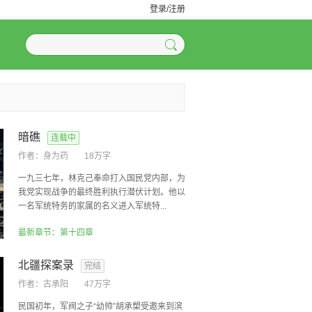
登录/注册
暗礁
连载中
作者：
身为药
18万字
一九三七年，林克己奉命打入国民党内部，为
我党实现战争的最终胜利执行潜伏计划。他以
一名军统特务的家属的名义进入军统特...
最新章节：第十四章
北疆探案录
完结
作者：
古承阳
47万字
民国初年，军阀之子“幼帅”胡承槊受邀来到滨