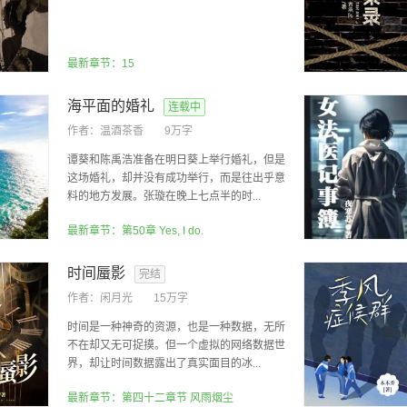
最新章节：15
海平面的婚礼
连载中
作者：
温酒茶香
9万字
谭葵和陈禹浩准备在明日葵上举行婚礼，但是
这场婚礼，却并没有成功举行，而是往出乎意
料的地方发展。张璇在晚上七点半的时...
最新章节：第50章 Yes, I do.
时间蜃影
完结
作者：
闲月光
15万字
时间是一种神奇的资源，也是一种数据，无所
不在却又无可捉摸。但一个虚拟的网络数据世
界，却让时间数据露出了真实面目的冰...
最新章节：第四十二章节 风雨烟尘