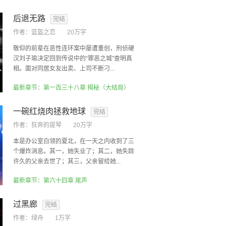
后退无路
完结
作者：
蓝盔之恋
20万字
敬仰的前辈在恶性连环案中屡遭重创，刑侦硬
汉刘子瑜决定回到传说中的“罪恶之城”查明真
相。面对同居女友出卖、上司不断刁...
最新章节：第一百三十八章 揭秘（大结局）
一碗红烧肉拯救地球
完结
作者：
狂奔的提琴
20万字
本是办公室白领的夏北，在一天之内收到了三
个爆炸消息。其一，她失业了；其二，她失踪
许久的父亲去世了；其三，父亲留给她...
最新章节：第六十四章 尾声
过黑廊
完结
作者：
绿舟
1万字