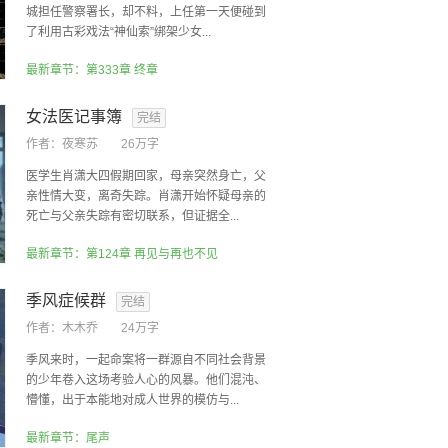
城担任警察署长，却不料，上任第一天便碰到
了利用古彩戏法“神仙索”绑架少女...
最新章节：第333章 终章
女法医记事簿
完结
作者：
夜寒苏
26万字
医学生肖潇大四假期回家，母亲突然身亡，父
亲性情大变，离奇失踪。肖潇开始怀疑母亲的
死亡与父亲失踪有密切联系，但证据全...
最新章节：第124章 再见与再也不见
季风症候群
完结
作者：
木木乔
24万字
季风来时，一起命案将一群源自不同社会背景
的少年卷入这场考验人心的风暴。他们混沌、
懵懂，出于本能地对成人世界的模仿与...
最新章节：尾声