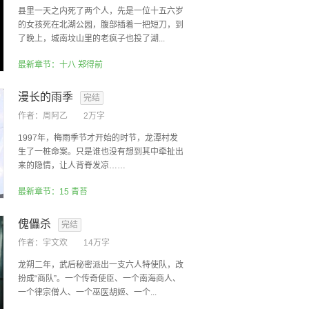
县里一天之内死了两个人，先是一位十五六岁
的女孩死在北湖公园，腹部插着一把短刀，到
了晚上，城南坟山里的老疯子也投了湖...
最新章节：十八 郑得前
漫长的雨季
完结
作者：
周阿乙
2万字
1997年，梅雨季节才开始的时节，龙潭村发
生了一桩命案。只是谁也没有想到其中牵扯出
来的隐情，让人背脊发凉……
最新章节：15 青苔
傀儡杀
完结
作者：
宇文欢
14万字
龙朔二年，武后秘密派出一支六人特使队，改
扮成“商队”。一个传奇使臣、一个南海商人、
一个律宗僧人、一个巫医胡姬、一个...