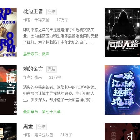
枕边王者
完结
作者：
千笔文登
17万字
即将不惑之年的王连胜遭遇行业危机突然失
业，因为经济压力和生活矛盾婚姻也同时亮起
了红灯。为了拯救陷于中年危机的自己，...
最新章节：尾声
她的谎言
完结
作者：
夜来
31万字
消失的神秘来访者。深陷其中的心理咨询师。
她在层层迷障中寻找她的踪迹、靠近她的人
生。步步深入，却掉进了一张谎言编织的...
最新章节：第七十六章
黑金
完结
作者：
鲤鱼豆沙包
31万字