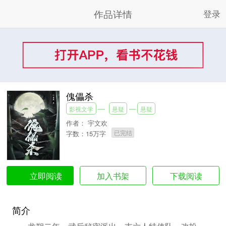
作品详情
登录
傀儡杀
影视文学
悬疑
悬疑
作者：
宇文欢
已完结
字数：15万字
加入书架
下载阅读
立即阅读
简介
龙朔二年，武后秘密派出一支六人特使队，改扮