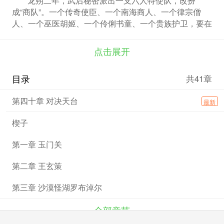
成“商队”。一个传奇使臣、一个南海商人、一个律宗僧
人、一个巫医胡姬、一个伶俐书童、一个贵族护卫，要在
六十日内将事关大唐西域边疆安危的一封密信，交给来求
援的波斯王子卑路斯。 作为交换，“商队”必须带回拜火教
点击展开
系统掌握的情报，情报关乎唐高宗皇位的安全，但只有接
头的波斯公主和波斯王子姐弟知道密信和回信的真正内
目录
共41章
容。 启程前一天，宫中忽然发生了宫女神秘死亡一事，
同时遗失了一份西域三十九处关隘军镇调防敕令，现场只
第四十章 对决天台
最新
留下了一根火红的毛发。 在玉门关，被吐蕃神秘人领养
的小卒李天水因为一根红色毛发，故意截下商队，并借机
楔子
跟随商队上路。在路上，他发现这支伪装成“商队”气氛诡
异，似乎每个人都有秘密。 在罗布泊、坎儿井、客栈地
第一章 玉门关
下的神秘集市、在可怕的天山石圈，“商队”不断陷入危机
甚至绝境，而李天水发现“商队”中的那些人分属不同阵
第二章 王玄策
营。原本无足轻重的李天水居然成了漩涡中心那颗最关键
的棋子。遭遇各种惊心动魄和九死一生后，他渐渐看清了
第三章 沙漠怪湖罗布淖尔
谁是真朋友，谁是真恶人，也看清了自己，站在命运的转
折点上，他踏上了自己选择的险路，重新组队，寻找波斯
全部章节
王子，拯救大唐和西域的危局。