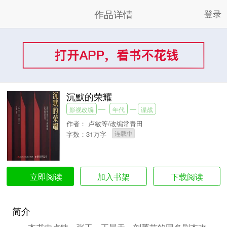
作品详情
登录
沉默的荣耀
影视改编
年代
谍战
作者：
卢敏等/改编常青田
连载中
字数：31万字
加入书架
下载阅读
立即阅读
简介
本书由卢敏、张玉、王昊天、刘菁芸的同名剧本改