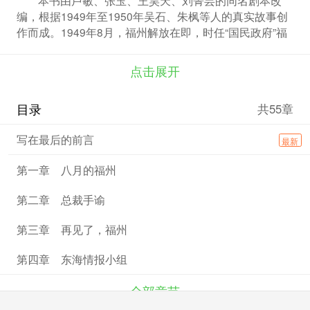
编，根据1949年至1950年吴石、朱枫等人的真实故事创
作而成。1949年8月，福州解放在即，时任“国民政府”福
建绥靖公署副主任的吴石本已决定阵前起义，却接到了蒋
介石的手谕，命他赴台出任“国防部”参谋次长，为了早日
点击展开
解放全国，吴石选择继续潜伏在敌人心脏。与此同时，在
香港做地下经济工作的共产党员朱枫，本来已经得到组织
目录
共55章
批准回上海和家人团圆，在得知上级派往台湾的交通员因
为入台证不合格被查出后，毅然决定放弃回上海，利用自
写在最后的前言
最新
己的合法入台证，去台湾给吴石做交通员。他们陆续向上
级送出了西南战役和敌人计划轰炸上海的情报，为国家立
第一章 八月的福州
下了汗马功劳。1950年6月10日，吴石、朱枫等人一道慷
慨就义，一腔热血留在了台北马场町。他们倒在了破晓时
第二章 总裁手谕
分，但他们的功勋却永垂不朽。
第三章 再见了，福州
第四章 东海情报小组
全部章节