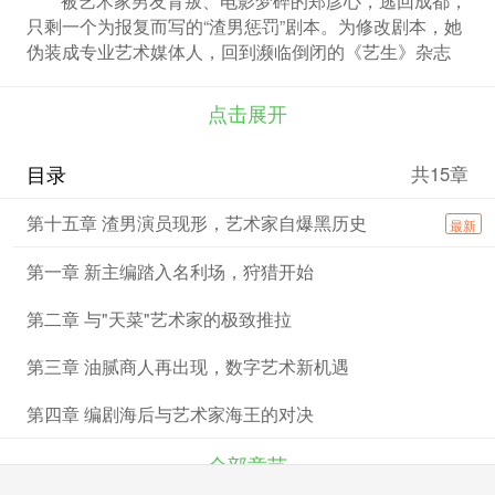
只剩一个为报复而写的“渣男惩罚”剧本。为修改剧本，她
伪装成专业艺术媒体人，回到濒临倒闭的《艺生》杂志
社。 一次情急下的谎言，让她将素未谋面的顶尖艺术家
陆修南推为封面人选。不料本尊现身——一个能轻易看穿
点击展开
她所有套路，却温柔疏离的完美“实验对象”。陆修南以她
为灵感创作《危险爱情》系列，两人在虚构与真实间危险
目录
共15章
推拉。 为完成剧本，郑彦心将现实中遇到的各路“典型样
本”——物化女性的香港富商、资源置换的交际花、多情
第十五章 渣男演员现形，艺术家自爆黑历史
最新
软饭的话剧演员——一一“收编”为素材。她游刃有余地执
行“惩罚”，却在与陆修南的交锋中逐渐迷失。陆修南看透
第一章 新主编踏入名利场，狩猎开始
她的伪装与伤痕，默默守护，却又因自身隐秘的过往不敢
靠近。 当剧本 deadline 逼近，为追求极致反转，郑彦心
第二章 与"天菜"艺术家的极致推拉
不惜将最信任的陆修南“丑化”为终极反派，剧本因此大获
成功。然而，当陆修南看到这部以自己为原型的“渣男自
第三章 油腻商人再出现，数字艺术新机遇
白书”，误会她一切接近皆为利用，心碎离去。 手握成
功，郑彦心却只感到一片虚无。她终于明白，自己早已
第四章 编剧海后与艺术家海王的对决
在“研究爱情”的实验中，赔进了真心。而陆修南离去前留
下的最后的作品，竟是一部坦诚自己所有不堪过往的“忏
全部章节
悔录”……