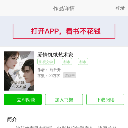
作品详情
登录
爱情饥饿艺术家
影视文学
都市
都市
作者：
刘升升
连载中
字数：20万字
加入书架
下载阅读
立即阅读
简介
被艺术家男友背叛、电影梦碎的郑彦心，逃回成都，