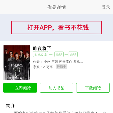
作品详情
登录
昨夜将至
影视改编
悬疑
悬疑
作者：
小赵 王嫦 苏来原作 鹿礼礼 改编
连载中
字数：20万字
加入书架
下载阅读
立即阅读
简介
面馆老板韩栋与妻子林美月看似安稳的日常之下，各